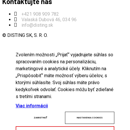
Kontaktujte nás
+421 908 909 782
Valaská Dubová 46, 034 96
info@disting.sk
© DISTING SK, S. R. O.
Zvolením možnosti „Prijať“ vyjadrujete súhlas so
spracovaním cookies na personalizáciu,
marketingové a analytické účely. Kliknutím na
„Prispôsobiť“ máte možnosť výberu účelov, s
ktorými súhlasíte. Svoj súhlas máte právo
kedykoľvek odvolať. Cookies môžu byť zdieľané
s tretími stranami.
Viac informácii
ZAMIETNUŤ
NASTAVENIA COOKIES