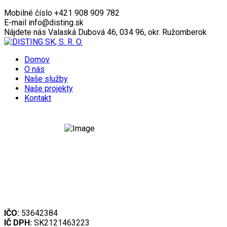
Mobilné číslo
+421 908 909 782
E-mail
info@disting.sk
Nájdete nás
Valaská Dubová 46, 034 96, okr. Ružomberok
Domov
O nás
Naše služby
Naše projekty
Kontakt
IČO:
53642384
IČ DPH:
SK2121463223