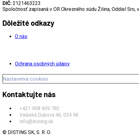
DIČ:
2121463223
Spoločnosť zapísaná v OR Okresného súdu Žilina, Oddiel Sro, 
Dôležité odkazy
O nás
Ochrana osobných údajov
Nastavenia cookies
Kontaktujte nás
+421 908 909 782
Valaská Dubová 46, 034 96
info@disting.sk
© DISTING SK, S. R. O.