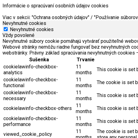
Informácie o spracúvaní osobních údajov cookies
Viac v sekcii: "Ochrana osobných údajov" / "Používanie súboro
Nevyhnutné cookies
Nevyhnutné cookies
Vždy povolené
Nevyhnutné súbory cookie pomáhajú vytvárať použiteľné webové 
Webové stránky nemôžu riadne fungovať bez nevyhnutných coo
webstránky. Právny základ spracúvania nevyhnutných cookies 
Sušenka
Trvanie
cookielawinfo-checkbox-
11
This cookie is set 
analytics
months
cookielawinfo-checkbox-
11
The cookie is set b
functional
months
cookielawinfo-checkbox-
11
This cookie is set
necessary
months
11
cookielawinfo-checkbox-others
This cookie is set 
months
cookielawinfo-checkbox-
11
This cookie is set
performance
months
11
The cookie is set 
viewed_cookie_policy
months
store any personal 